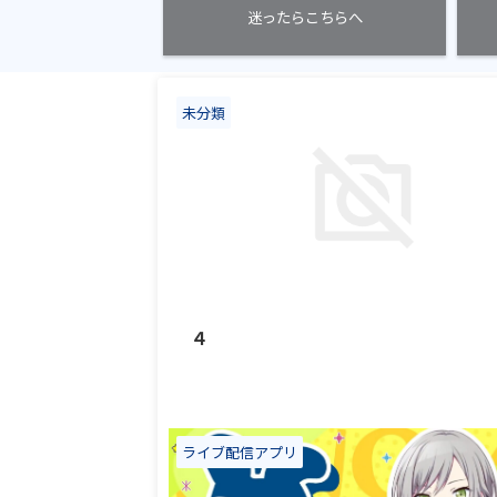
迷ったらこちらへ
未分類
202
４
ライブ配信アプリ